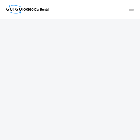
GO!GO!Car Rental
検索