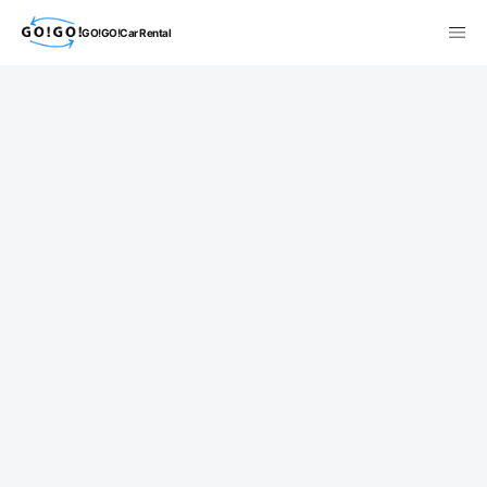
GO!GO!Car Rental
検索