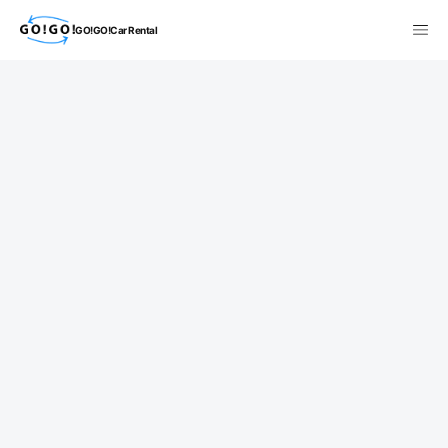
GO!GO!Car Rental
検索