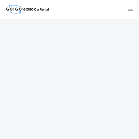
GO!GO!Car Rental
検索