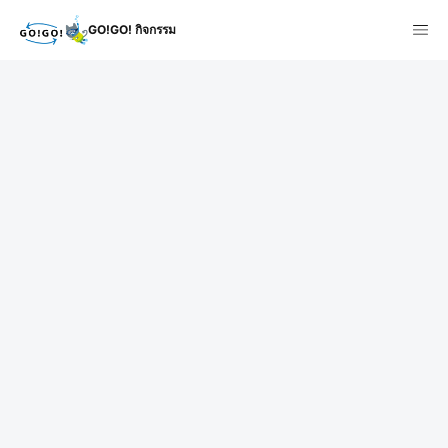
GO!GO! กิจกรรม