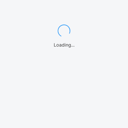
カテゴリーからアクティビティを選ぶ
シュノーケル
体験ダイビング
パラセーリング
1日観光バス
釣り
ファンダイビング
カヤック
パドルボード
マリンオプション
シーウォーク
ウォーターパーク
ホエールウォッチング
海水浴
ストリートカート
クルーズ
Loading...
エリアからアクティビティを選ぶ
那覇
慶良間諸島
恩納村(青の洞窟)
北部(水納島/瀬底島/本部等)
美ら海水族館
北谷
沖縄中部
糸満
南城市
宮古島
石垣島
北海道
アクティビティよくある質問
カテゴリーから日本旅行情報を選ぶ
グルメ
ドライブ
観光地
レンタカー
保険・補償
料金・相場
お土産